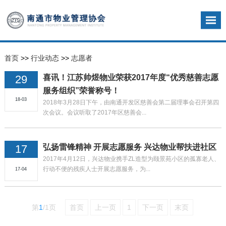
首页
>>
行业动态
>>
志愿者
29
喜讯！江苏帅煜物业荣获2017年度“优秀慈善志愿
服务组织”荣誉称号！
18-03
2018年3月28日下午，由南通开发区慈善会第二届理事会召开第四
次会议。会议听取了2017年区慈善会...
17
弘扬雷锋精神 开展志愿服务 兴达物业帮扶进社区
2017年4月12日，兴达物业携手ZL造型为颐景苑小区的孤寡老人、
行动不便的残疾人士开展志愿服务，为...
17-04
第
1
/
1
页
首页
上一页
1
下一页
末页